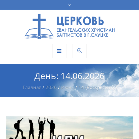
День:
14.06.2026
Главная
/
2026
/
Июнь
/
14 (Воскресенье)