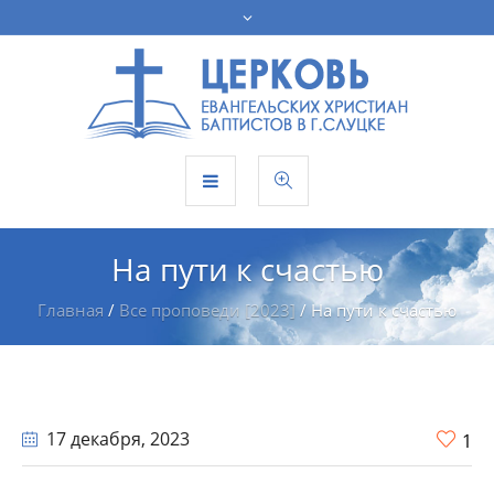
На пути к счастью
Главная
/
Все проповеди [2023]
/
На пути к счастью
17 декабря
, 2023
1