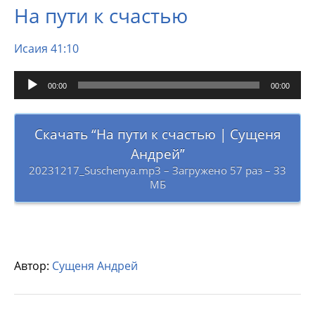
На пути к счастью
Исаия 41:10
Аудиоплеер
00:00
00:00
Скачать “На пути к счастью | Сущеня
Андрей”
20231217_Suschenya.mp3 – Загружено 57 раз – 33
МБ
Автор:
Сущеня Андрей